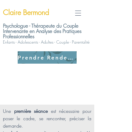
Claire Bermond
Psychologue - Thérapeute du Couple
Intervenante en Analyse des Pratiques
Professionnelles
Enfants - Adolescents - Adultes
- Couple - Parentalité
Prendre Rendez-vous
MODALITES DES
SEANCES
Une
première séance
est nécessaire pour
poser le cadre, se rencontrer, préciser la
demande.