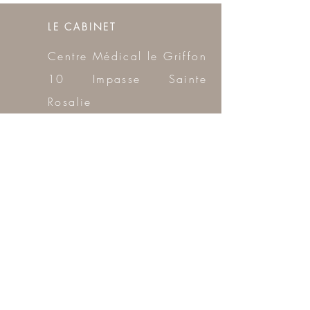
LE CABINET
Centre Médical le Griffon
10
I
mpasse Sainte
Rosalie
13710 FUVEAU
ME CONTACTER
clairebermond.psy@gmail
.com
T:
07 66 15 98 52
AUTHENTIFICATION